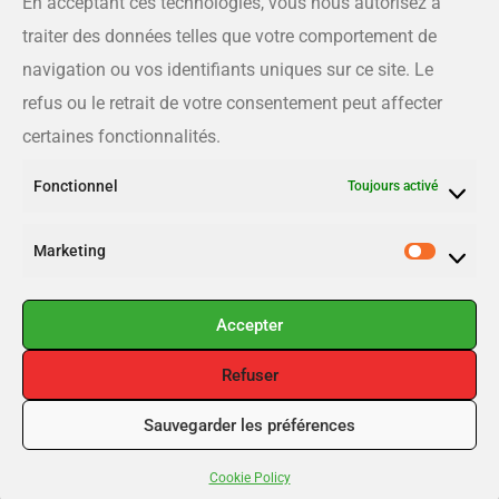
En acceptant ces technologies, vous nous autorisez à
Téléphone
traiter des données telles que votre comportement de
819-566-8810
navigation ou vos identifiants uniques sur ce site. Le
refus ou le retrait de votre consentement peut affecter
Courriel
certaines fonctionnalités.
info@estrieplus.com
Fonctionnel
Toujours activé
Liens utiles
Marketing
Publier
Inscription
Accepter
Connexion
Refuser
Sauvegarder les préférences
Copyright 2025 © Annonce Estrieplus.com . Tous droits réservés.
Cookie Policy