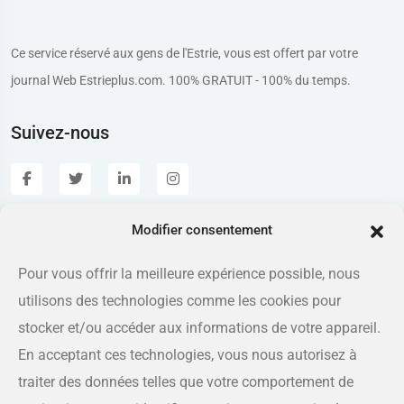
Ce service réservé aux gens de l'Estrie, vous est offert par votre
journal Web Estrieplus.com. 100% GRATUIT - 100% du temps.
Suivez-nous
Modifier consentement
Estrieplus.com
Pour vous offrir la meilleure expérience possible, nous
utilisons des technologies comme les cookies pour
Adresse
175 rue Queen, Sherbrooke QC J1L 1K1
stocker et/ou accéder aux informations de votre appareil.
En acceptant ces technologies, vous nous autorisez à
Téléphone
traiter des données telles que votre comportement de
819-566-8810