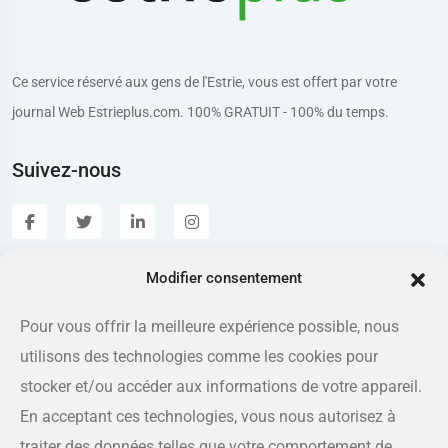
Ce service réservé aux gens de l'Estrie, vous est offert par votre
journal Web Estrieplus.com. 100% GRATUIT - 100% du temps.
Suivez-nous
Modifier consentement
Estrieplus.com
Pour vous offrir la meilleure expérience possible, nous
utilisons des technologies comme les cookies pour
Adresse
175 rue Queen, Sherbrooke QC J1L 1K1
stocker et/ou accéder aux informations de votre appareil.
En acceptant ces technologies, vous nous autorisez à
Téléphone
traiter des données telles que votre comportement de