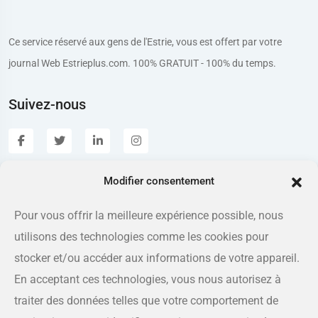
Ce service réservé aux gens de l'Estrie, vous est offert par votre
journal Web Estrieplus.com. 100% GRATUIT - 100% du temps.
Suivez-nous
Modifier consentement
Estrieplus.com
Pour vous offrir la meilleure expérience possible, nous
utilisons des technologies comme les cookies pour
Adresse
175 rue Queen, Sherbrooke QC J1L 1K1
stocker et/ou accéder aux informations de votre appareil.
En acceptant ces technologies, vous nous autorisez à
Téléphone
traiter des données telles que votre comportement de
819-566-8810