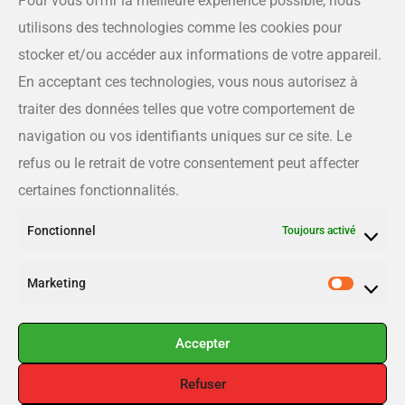
Pour vous offrir la meilleure expérience possible, nous
utilisons des technologies comme les cookies pour
Adresse
175 rue Queen, Sherbrooke QC J1L 1K1
stocker et/ou accéder aux informations de votre appareil.
En acceptant ces technologies, vous nous autorisez à
Téléphone
traiter des données telles que votre comportement de
819-566-8810
navigation ou vos identifiants uniques sur ce site. Le
refus ou le retrait de votre consentement peut affecter
Courriel
certaines fonctionnalités.
info@estrieplus.com
Fonctionnel
Toujours activé
Liens utiles
Marketing
Publier
Inscription
Accepter
Connexion
Refuser