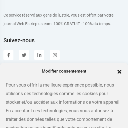
Ce service réservé aux gens de l'Estrie, vous est offert par votre
journal Web Estrieplus.com. 100% GRATUIT - 100% du temps.
Suivez-nous
Modifier consentement
Estrieplus.com
Pour vous offrir la meilleure expérience possible, nous
utilisons des technologies comme les cookies pour
Adresse
175 rue Queen, Sherbrooke QC J1L 1K1
stocker et/ou accéder aux informations de votre appareil.
En acceptant ces technologies, vous nous autorisez à
Téléphone
traiter des données telles que votre comportement de
819-566-8810
navigation ou vos identifiants uniques sur ce site. Le