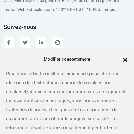
Ce service réservé aux gens de l'Estrie, vous est offert par votre
journal Web Estrieplus.com. 100% GRATUIT - 100% du temps.
Suivez-nous
Modifier consentement
Estrieplus.com
Pour vous offrir la meilleure expérience possible, nous
utilisons des technologies comme les cookies pour
Adresse
175 rue Queen, Sherbrooke QC J1L 1K1
stocker et/ou accéder aux informations de votre appareil.
En acceptant ces technologies, vous nous autorisez à
Téléphone
traiter des données telles que votre comportement de
819-566-8810
navigation ou vos identifiants uniques sur ce site. Le
refus ou le retrait de votre consentement peut affecter
Courriel