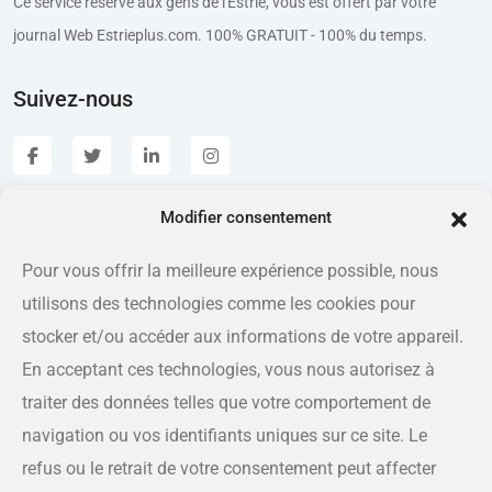
Ce service réservé aux gens de l'Estrie, vous est offert par votre
journal Web Estrieplus.com. 100% GRATUIT - 100% du temps.
Suivez-nous
Modifier consentement
Estrieplus.com
Pour vous offrir la meilleure expérience possible, nous
utilisons des technologies comme les cookies pour
Adresse
175 rue Queen, Sherbrooke QC J1L 1K1
stocker et/ou accéder aux informations de votre appareil.
En acceptant ces technologies, vous nous autorisez à
Téléphone
traiter des données telles que votre comportement de
819-566-8810
navigation ou vos identifiants uniques sur ce site. Le
refus ou le retrait de votre consentement peut affecter
Courriel