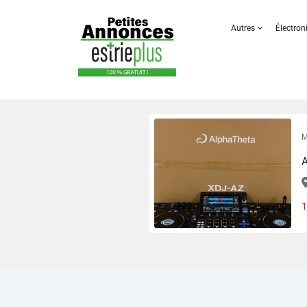
Autres
Électro
M
A
1