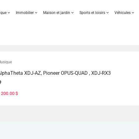
nique
Immobilier
Maison et jardin
Sports et loisirs
Véhicules
usique
lphaTheta XDJ-AZ, Pioneer OPUS-QUAD , XDJ-RX3
 200.00 $