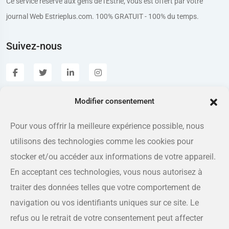
Ce service réservé aux gens de l'Estrie, vous est offert par votre
journal Web Estrieplus.com. 100% GRATUIT - 100% du temps.
Suivez-nous
Modifier consentement
Estrieplus.com
Pour vous offrir la meilleure expérience possible, nous
utilisons des technologies comme les cookies pour
Adresse
175 rue Queen, Sherbrooke QC J1L 1K1
stocker et/ou accéder aux informations de votre appareil.
En acceptant ces technologies, vous nous autorisez à
Téléphone
traiter des données telles que votre comportement de
819-566-8810
navigation ou vos identifiants uniques sur ce site. Le
refus ou le retrait de votre consentement peut affecter
Courriel