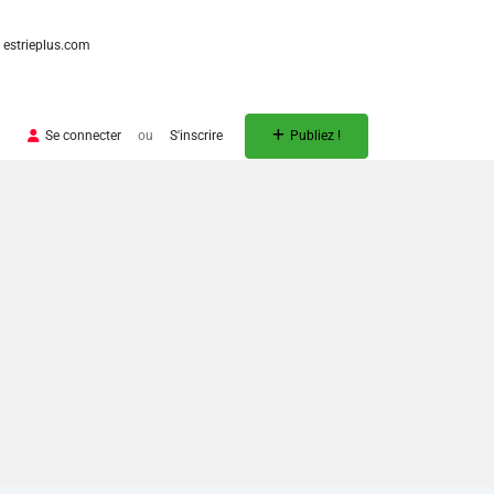
estrieplus.com
Se connecter
ou
S'inscrire
Publiez !