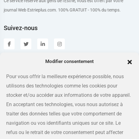
Ce service réservé aux gens de l'Estrie, vous est offert par votre
journal Web Estrieplus.com. 100% GRATUIT - 100% du temps.
Suivez-nous
Modifier consentement
Estrieplus.com
Pour vous offrir la meilleure expérience possible, nous
utilisons des technologies comme les cookies pour
Adresse
175 rue Queen, Sherbrooke QC J1L 1K1
stocker et/ou accéder aux informations de votre appareil.
En acceptant ces technologies, vous nous autorisez à
Téléphone
traiter des données telles que votre comportement de
819-566-8810
navigation ou vos identifiants uniques sur ce site. Le
refus ou le retrait de votre consentement peut affecter
Courriel