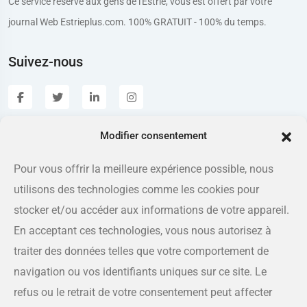
Ce service réservé aux gens de l'Estrie, vous est offert par votre
journal Web Estrieplus.com. 100% GRATUIT - 100% du temps.
Suivez-nous
Modifier consentement
Estrieplus.com
Pour vous offrir la meilleure expérience possible, nous
utilisons des technologies comme les cookies pour
Adresse
175 rue Queen, Sherbrooke QC J1L 1K1
stocker et/ou accéder aux informations de votre appareil.
En acceptant ces technologies, vous nous autorisez à
Téléphone
traiter des données telles que votre comportement de
819-566-8810
navigation ou vos identifiants uniques sur ce site. Le
refus ou le retrait de votre consentement peut affecter
Courriel