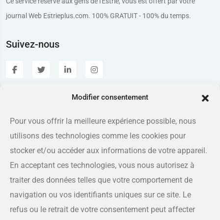
Ce service réservé aux gens de l'Estrie, vous est offert par votre
journal Web Estrieplus.com. 100% GRATUIT - 100% du temps.
Suivez-nous
Modifier consentement
Estrieplus.com
Pour vous offrir la meilleure expérience possible, nous
utilisons des technologies comme les cookies pour
Adresse
175 rue Queen, Sherbrooke QC J1L 1K1
stocker et/ou accéder aux informations de votre appareil.
En acceptant ces technologies, vous nous autorisez à
Téléphone
traiter des données telles que votre comportement de
819-566-8810
navigation ou vos identifiants uniques sur ce site. Le
refus ou le retrait de votre consentement peut affecter
Courriel