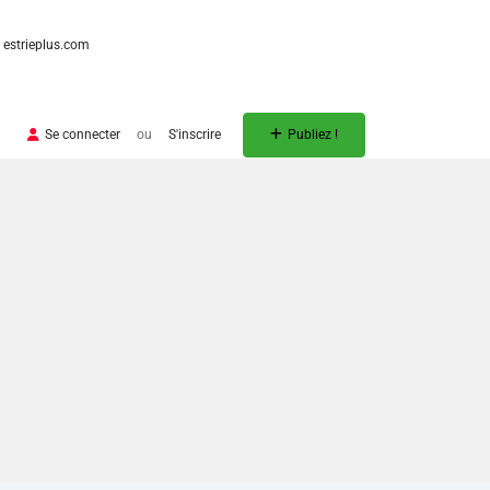
estrieplus.com
Se connecter
ou
S'inscrire
Publiez !