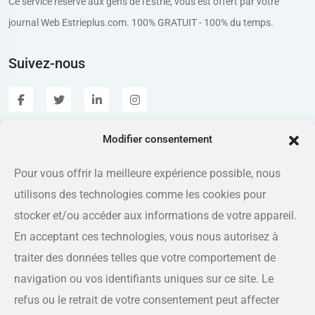
Ce service réservé aux gens de l'Estrie, vous est offert par votre
journal Web Estrieplus.com. 100% GRATUIT - 100% du temps.
Suivez-nous
Modifier consentement
Estrieplus.com
Pour vous offrir la meilleure expérience possible, nous
utilisons des technologies comme les cookies pour
Adresse
175 rue Queen, Sherbrooke QC J1L 1K1
stocker et/ou accéder aux informations de votre appareil.
En acceptant ces technologies, vous nous autorisez à
Téléphone
traiter des données telles que votre comportement de
819-566-8810
navigation ou vos identifiants uniques sur ce site. Le
refus ou le retrait de votre consentement peut affecter
Courriel