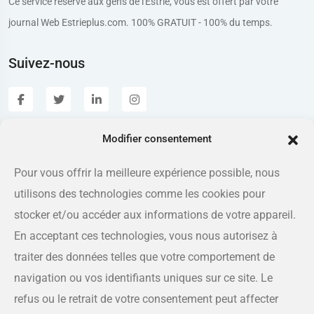
Ce service réservé aux gens de l'Estrie, vous est offert par votre
journal Web Estrieplus.com. 100% GRATUIT - 100% du temps.
Suivez-nous
Modifier consentement
Estrieplus.com
Pour vous offrir la meilleure expérience possible, nous
utilisons des technologies comme les cookies pour
Adresse
175 rue Queen, Sherbrooke QC J1L 1K1
stocker et/ou accéder aux informations de votre appareil.
En acceptant ces technologies, vous nous autorisez à
Téléphone
traiter des données telles que votre comportement de
819-566-8810
navigation ou vos identifiants uniques sur ce site. Le
refus ou le retrait de votre consentement peut affecter
Courriel