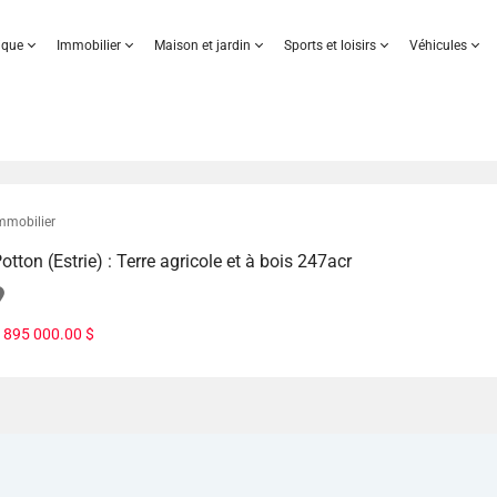
nique
Immobilier
Maison et jardin
Sports et loisirs
Véhicules
mmobilier
otton (Estrie) : Terre agricole et à bois 247acr
 895 000.00 $