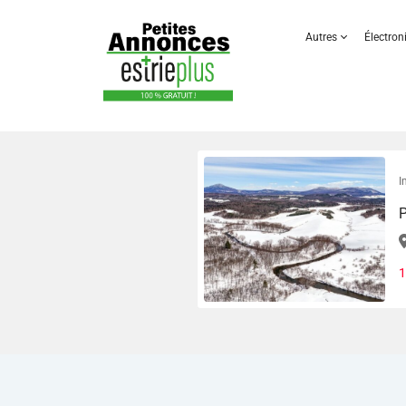
Autres
Électro
I
P
1