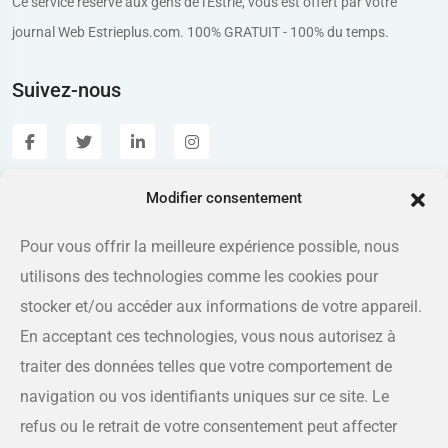
Ce service réservé aux gens de l'Estrie, vous est offert par votre
journal Web Estrieplus.com. 100% GRATUIT - 100% du temps.
Suivez-nous
Modifier consentement
Estrieplus.com
Pour vous offrir la meilleure expérience possible, nous
utilisons des technologies comme les cookies pour
Adresse
175 rue Queen, Sherbrooke QC J1L 1K1
stocker et/ou accéder aux informations de votre appareil.
En acceptant ces technologies, vous nous autorisez à
Téléphone
traiter des données telles que votre comportement de
819-566-8810
navigation ou vos identifiants uniques sur ce site. Le
refus ou le retrait de votre consentement peut affecter
Courriel