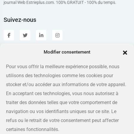
journal Web Estrieplus.com. 100% GRATUIT - 100% du temps.
Suivez-nous
Modifier consentement
Estrieplus.com
Pour vous offrir la meilleure expérience possible, nous
utilisons des technologies comme les cookies pour
Adresse
175 rue Queen, Sherbrooke QC J1L 1K1
stocker et/ou accéder aux informations de votre appareil.
En acceptant ces technologies, vous nous autorisez à
Téléphone
traiter des données telles que votre comportement de
819-566-8810
navigation ou vos identifiants uniques sur ce site. Le
refus ou le retrait de votre consentement peut affecter
Courriel
certaines fonctionnalités.