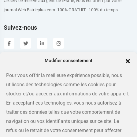
Ce service réservé aux gens de l'Estrie, vous est offert par votre
journal Web Estrieplus.com. 100% GRATUIT - 100% du temps.
Suivez-nous
Modifier consentement
Estrieplus.com
Pour vous offrir la meilleure expérience possible, nous
utilisons des technologies comme les cookies pour
Adresse
175 rue Queen, Sherbrooke QC J1L 1K1
stocker et/ou accéder aux informations de votre appareil.
En acceptant ces technologies, vous nous autorisez à
Téléphone
traiter des données telles que votre comportement de
819-566-8810
navigation ou vos identifiants uniques sur ce site. Le
refus ou le retrait de votre consentement peut affecter
Courriel