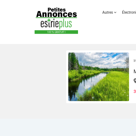
Autres
Électro
I
M
3