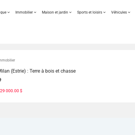
nique
Immobilier
Maison et jardin
Sports et loisirs
Véhicules
mmobilier
ilan (Estrie) : Terre à bois et chasse
29 000.00 $