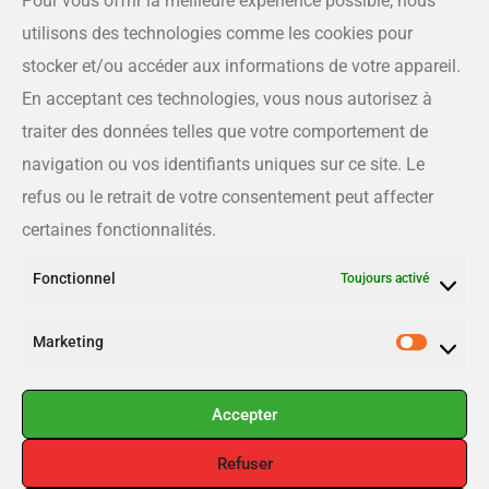
Pour vous offrir la meilleure expérience possible, nous
utilisons des technologies comme les cookies pour
Adresse
175 rue Queen, Sherbrooke QC J1L 1K1
stocker et/ou accéder aux informations de votre appareil.
En acceptant ces technologies, vous nous autorisez à
Téléphone
traiter des données telles que votre comportement de
819-566-8810
navigation ou vos identifiants uniques sur ce site. Le
refus ou le retrait de votre consentement peut affecter
Courriel
certaines fonctionnalités.
info@estrieplus.com
Fonctionnel
Toujours activé
Liens utiles
Marketing
Publier
Inscription
Accepter
Connexion
Refuser