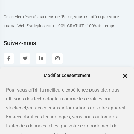
Ce service réservé aux gens de l'Estrie, vous est offert par votre
journal Web Estrieplus.com. 100% GRATUIT - 100% du temps.
Suivez-nous
Modifier consentement
Estrieplus.com
Pour vous offrir la meilleure expérience possible, nous
utilisons des technologies comme les cookies pour
Adresse
175 rue Queen, Sherbrooke QC J1L 1K1
stocker et/ou accéder aux informations de votre appareil.
En acceptant ces technologies, vous nous autorisez à
Téléphone
traiter des données telles que votre comportement de
819-566-8810