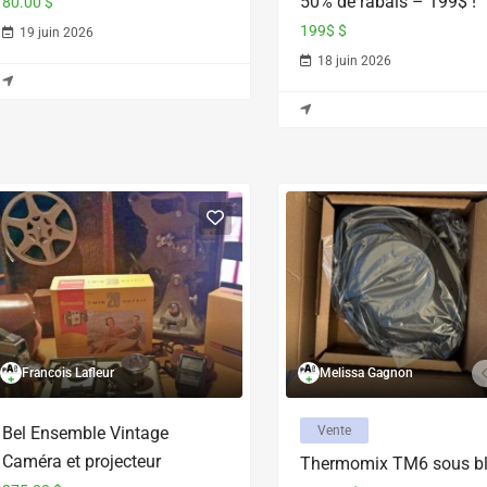
50% de rabais – 199$ !
80.00 $
199$ $
19 juin 2026
18 juin 2026
Francois Lafleur
Melissa Gagnon
Bel Ensemble Vintage
Vente
Caméra et projecteur
Thermomix TM6 sous bli