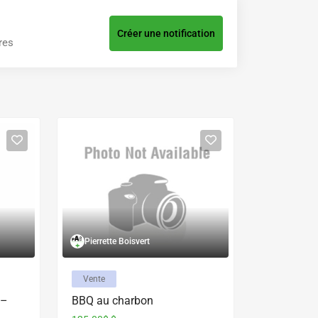
Créer une notification
res
Pierrette Boisvert
Vente
 –
BBQ au charbon