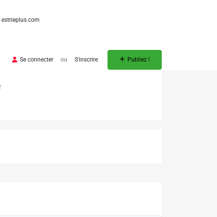
estrieplus.com
Se connecter
ou
S'inscrire
Publiez !
e