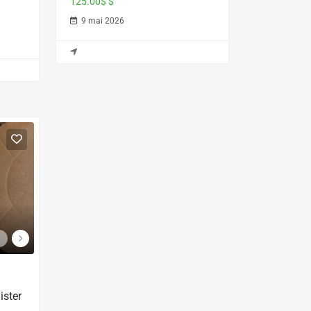
125.00$ $
9 mai 2026
ster