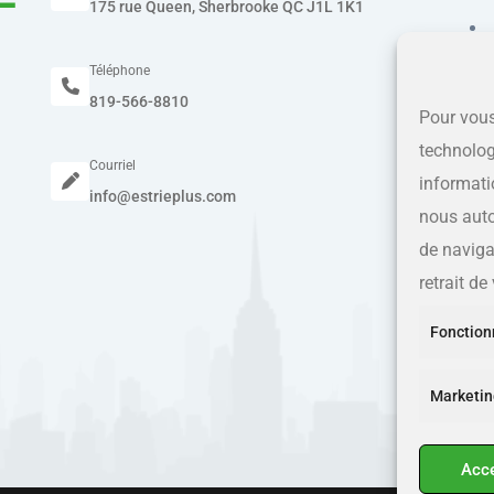
175 rue Queen, Sherbrooke QC J1L 1K1
Téléphone
819-566-8810
Pour vous
technolog
Courriel
informati
info@estrieplus.com
nous auto
de navigat
retrait d
Fonction
Marketin
Acc