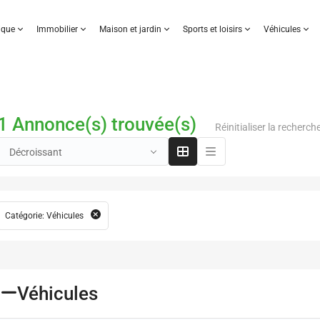
nique
Immobilier
Maison et jardin
Sports et loisirs
Véhicules
1 Annonce(s) trouvée(s)
Réinitialiser la recherch
Décroissant
Catégorie: Véhicules
Véhicules