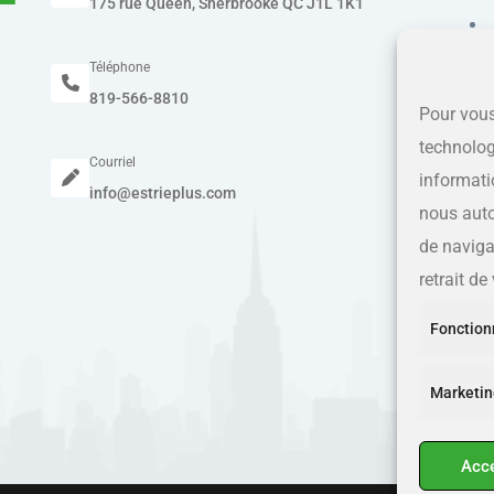
175 rue Queen, Sherbrooke QC J1L 1K1
Téléphone
819-566-8810
Pour vous
technolog
Courriel
informati
info@estrieplus.com
nous auto
de navigat
retrait d
Fonction
Marketin
Acc