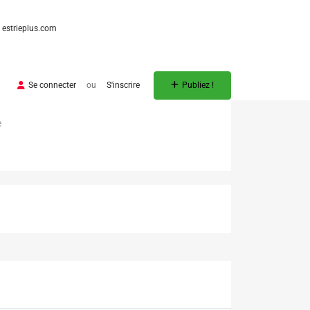
estrieplus.com
Se connecter
ou
S'inscrire
Publiez !
e