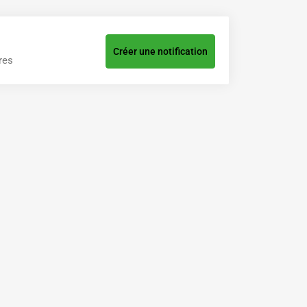
Créer une notification
res