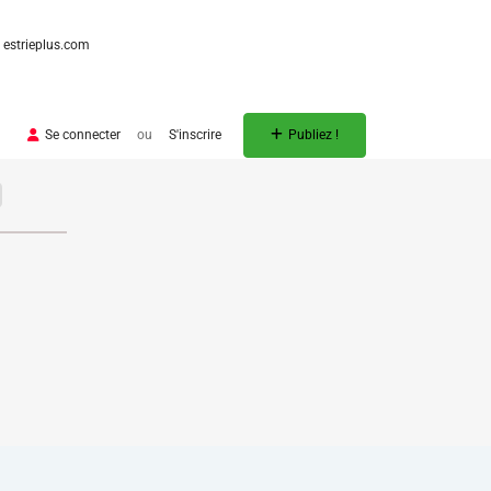
estrieplus.com
Se connecter
ou
S'inscrire
Publiez !