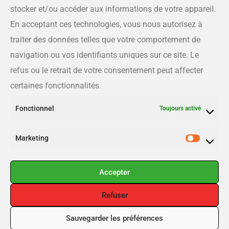
175 rue Queen, Sherbrooke QC J1L 1K1
stocker et/ou accéder aux informations de votre appareil.
En acceptant ces technologies, vous nous autorisez à
Téléphone
traiter des données telles que votre comportement de
819-566-8810
navigation ou vos identifiants uniques sur ce site. Le
refus ou le retrait de votre consentement peut affecter
Courriel
certaines fonctionnalités.
info@estrieplus.com
Fonctionnel
Toujours activé
Liens utiles
Marketing
Publier
Inscription
Accepter
Connexion
Refuser
Sauvegarder les préférences