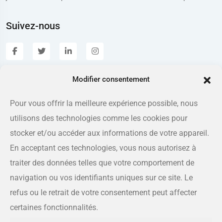
Suivez-nous
Modifier consentement
Estrieplus.com
Pour vous offrir la meilleure expérience possible, nous
utilisons des technologies comme les cookies pour
Adresse
175 rue Queen, Sherbrooke QC J1L 1K1
stocker et/ou accéder aux informations de votre appareil.
En acceptant ces technologies, vous nous autorisez à
Téléphone
traiter des données telles que votre comportement de
819-566-8810
navigation ou vos identifiants uniques sur ce site. Le
refus ou le retrait de votre consentement peut affecter
Courriel
certaines fonctionnalités.
info@estrieplus.com