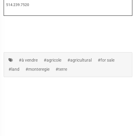
514.239.7520
#à vendre
#agricole
#agricultural
#for sale
#land
#monteregie
#terre