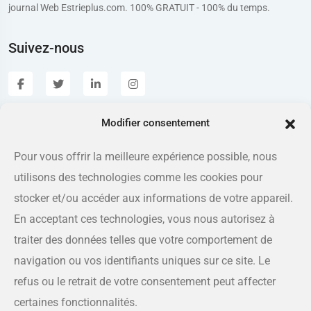
journal Web Estrieplus.com. 100% GRATUIT - 100% du temps.
Suivez-nous
Modifier consentement
Estrieplus.com
Pour vous offrir la meilleure expérience possible, nous
utilisons des technologies comme les cookies pour
Adresse
175 rue Queen, Sherbrooke QC J1L 1K1
stocker et/ou accéder aux informations de votre appareil.
En acceptant ces technologies, vous nous autorisez à
Téléphone
traiter des données telles que votre comportement de
819-566-8810
navigation ou vos identifiants uniques sur ce site. Le
refus ou le retrait de votre consentement peut affecter
Courriel
certaines fonctionnalités.