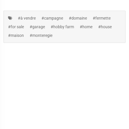
#à vendre
#campagne
#domaine
#fermette
#for sale
#garage
#hobby farm
#home
#house
#maison
#monteregie