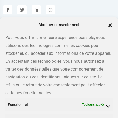
Modifier consentement
Estrieplus.com
Pour vous offrir la meilleure expérience possible, nous
utilisons des technologies comme les cookies pour
Adresse
175 rue Queen, Sherbrooke QC J1L 1K1
stocker et/ou accéder aux informations de votre appareil.
En acceptant ces technologies, vous nous autorisez à
Téléphone
traiter des données telles que votre comportement de
819-566-8810
navigation ou vos identifiants uniques sur ce site. Le
refus ou le retrait de votre consentement peut affecter
Courriel
certaines fonctionnalités.
info@estrieplus.com
Fonctionnel
Toujours activé
Liens utiles