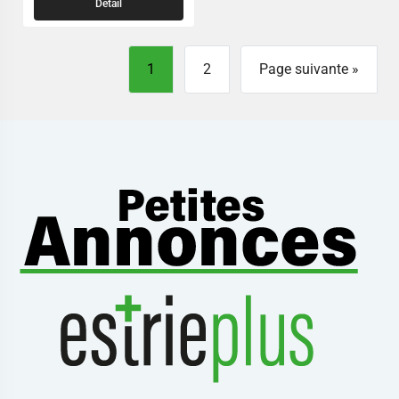
Detail
1
2
Page suivante »