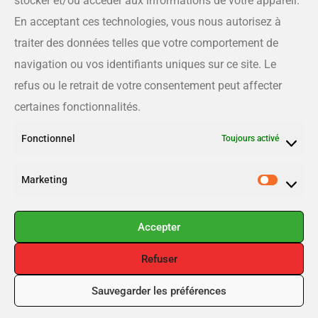
stocker et/ou accéder aux informations de votre appareil.
En acceptant ces technologies, vous nous autorisez à
Téléphone
traiter des données telles que votre comportement de
819-566-8810
navigation ou vos identifiants uniques sur ce site. Le
refus ou le retrait de votre consentement peut affecter
Courriel
certaines fonctionnalités.
info@estrieplus.com
Fonctionnel
Toujours activé
Liens utiles
Marketing
Publier
Inscription
Accepter
Connexion
Refuser
Sauvegarder les préférences